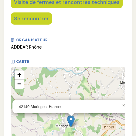
Visite de fermes et rencontres techniques
Se rencontrer
ORGANISATEUR
ADDEAR Rhône
CARTE
+
−
×
42140 Maringes, France