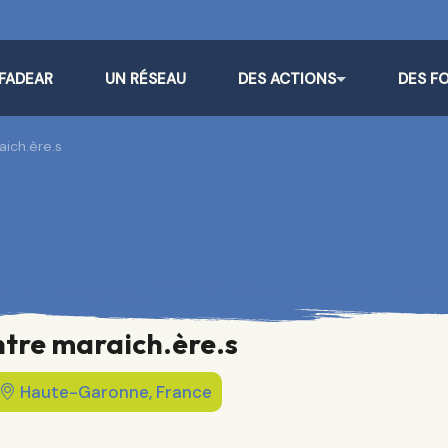
 FADEAR
UN RÉSEAU
DES ACTIONS
DES F
aich.ère.s
ntre maraich.ère.s
Haute-Garonne, France