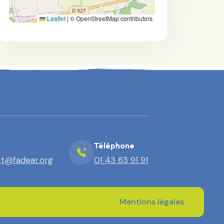
Leaflet
|
© OpenStreetMap contributors
Téléphone
t@fadear.org
01 43 63 91 91
Mentions légales