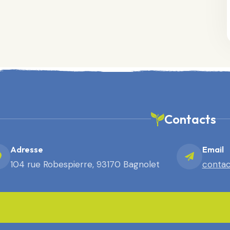
Contacts
Adresse
Email
104 rue Robespierre, 93170 Bagnolet
contac