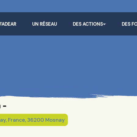
 FADEAR
UN RÉSEAU
DES ACTIONS
DES F
 -
y, France, 36200 Mosnay