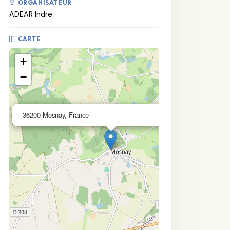
ORGANISATEUR
ADEAR Indre
CARTE
+
−
×
36200 Mosnay, France