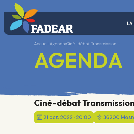
LA
Accueil
›
Agenda
›
Ciné-débat Transmission -
AGENDA
Ciné-débat Transmission
21 oct. 2022 · 20:00
36200 Mosna