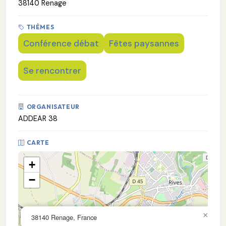
38140 Renage
THÈMES
Conférence débat
Fêtes paysannes
Se rencontrer
ORGANISATEUR
ADDEAR 38
CARTE
+
−
×
38140 Renage, France