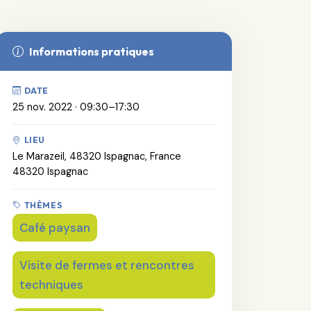
Informations pratiques
DATE
25 nov. 2022 · 09:30–17:30
LIEU
Le Marazeil, 48320 Ispagnac, France
48320 Ispagnac
THÈMES
Café paysan
Visite de fermes et rencontres
techniques