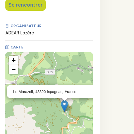
Se rencontrer
ORGANISATEUR
ADEAR Lozère
CARTE
+
−
×
Le Marazeil, 48320 Ispagnac, France