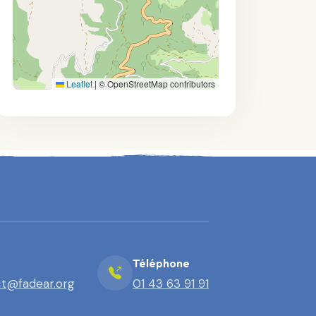
Leaflet
|
© OpenStreetMap contributors
Téléphone
t@fadear.org
01 43 63 91 91