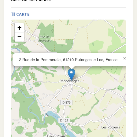
CARTE
+
−
×
2 Rue de la Pommeraie, 61210 Putanges-le-Lac, France