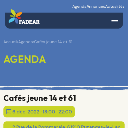
Agenda
Annonces
Actualités
Accueil
›
Agenda
›
Cafés jeune 14 et 61
AGENDA
Cafés jeune 14 et 61
6 déc. 2022 · 18:00–22:00
2 Rue de la Pommeraie, 61210 Putanges-le-Lac,