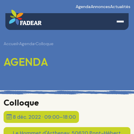
Agenda
Annonces
Actualités
Accueil
›
Agenda
›
Colloque
AGENDA
Colloque
8 déc. 2022 · 09:00–18:00
Le Hommet d'Arthenay, 50620 Pont-Hébert,