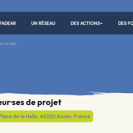
 FADEAR
UN RÉSEAU
DES ACTIONS
DES F
de projet
eur·ses de projet
lace de la Halle, 46320 Assier, France