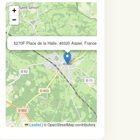
+
−
×
5270F Place de la Halle, 46320 Assier, France
Leaflet
|
© OpenStreetMap contributors