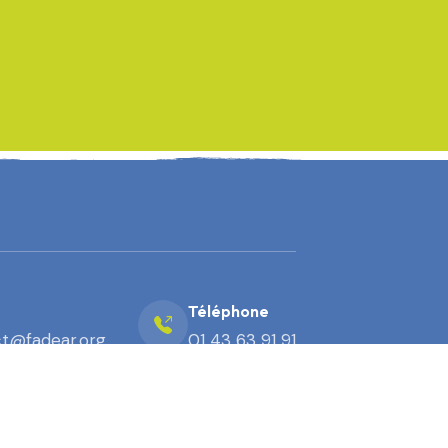
Téléphone
t@fadear.org
01 43 63 91 91
Mentions légales