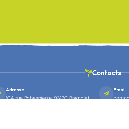
Contacts
Adresse
Email
104 rue Robespierre, 93170 Bagnolet
contac