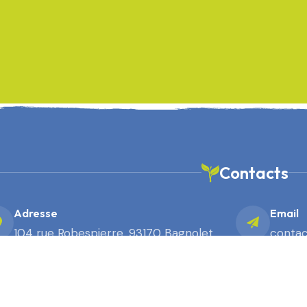
Contacts
Adresse
Email
104 rue Robespierre, 93170 Bagnolet
contac