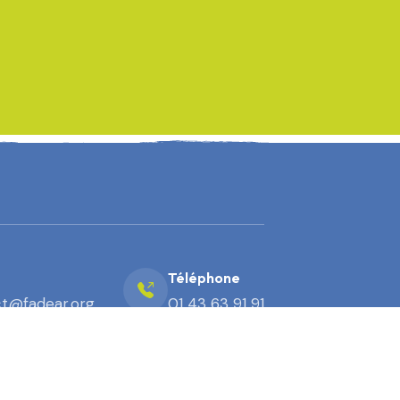
Téléphone
t@fadear.org
01 43 63 91 91
Mentions légales