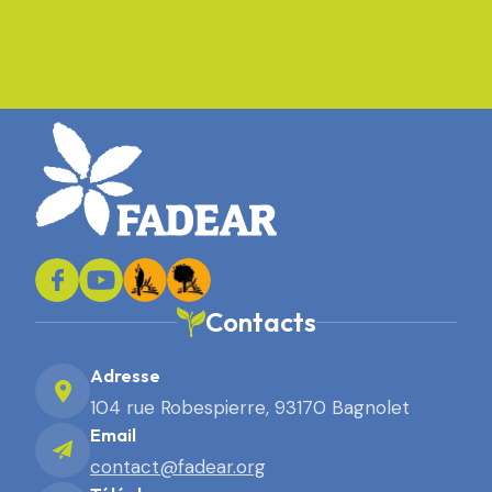
Contacts
Adresse
104 rue Robespierre, 93170 Bagnolet
Email
contact@fadear.org