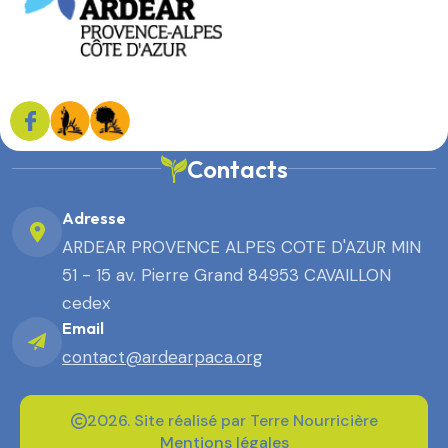
Contacts
Adresse
ARDEAR PROVENCE ALPES COTE D'AZUR MIN
51 - 15 av. Pierre Grand 84953 CAVAILLON
cedex
Email
contact@ardearpaca.org
2026. Site réalisé par Terre Nourricière
Mentions légales