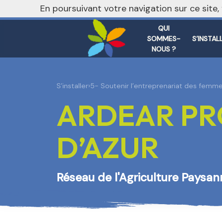
nivo_2026: 1
En poursuivant votre navigation sur ce site
QUI
SOMMES-
S’INSTAL
NOUS ?
S’installer
›
5- Soutenir l’entreprenariat des femme
ARDEAR PR
D’AZUR
Réseau de l'Agriculture Paysan