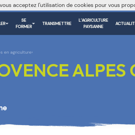
, vous acceptez l'utilisation de cookies pour vous pr
SE
L’AGRICULTURE
LER
TRANSMETTRE
ACTUALIT
FORMER
PAYSANNE
s en agriculture
›
OVENCE ALPES 
ne