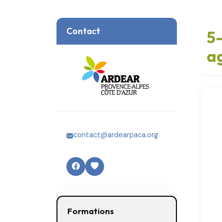
Contact
5-
ag
contact@ardearpaca.org
Formations