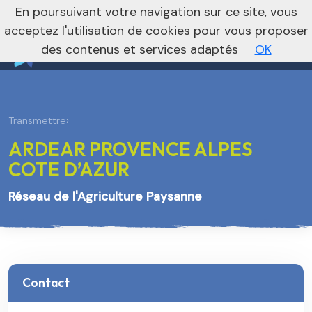
nivo_2026: 1
En poursuivant votre navigation sur ce site, vous
Vers le site national
acceptez l'utilisation de cookies pour vous proposer
des contenus et services adaptés
OK
Transmettre
›
ARDEAR PROVENCE ALPES
COTE D’AZUR
Réseau de l'Agriculture Paysanne
Contact