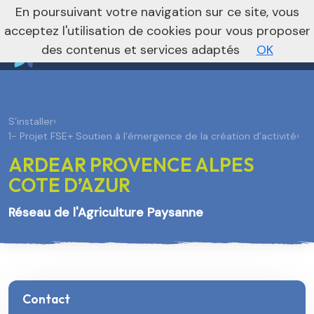
nivo_2026: 1
En poursuivant votre navigation sur ce site, vous
Vers le site national
acceptez l'utilisation de cookies pour vous proposer
des contenus et services adaptés
OK
S’installer
›
1- Projet FSE+ Soutien à l’émergence de la création d’activité
›
ARDEAR PROVENCE ALPES
COTE D’AZUR
Réseau de l'Agriculture Paysanne
Contact