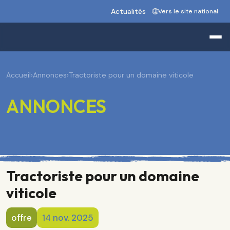
Actualités
Vers le site national
Accueil
›
Annonces
›
Tractoriste pour un domaine viticole
ANNONCES
Tractoriste pour un domaine
viticole
offre
14 nov. 2025