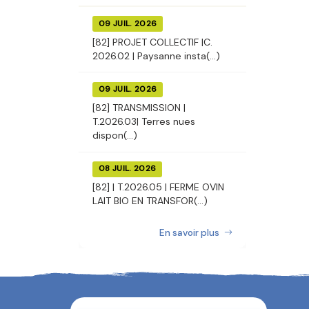
09 JUIL. 2026
[82] PROJET COLLECTIF |C.
2026.02 | Paysanne insta(...)
09 JUIL. 2026
[82] TRANSMISSION |
T.2026.03| Terres nues
dispon(...)
08 JUIL. 2026
[82] | T.2026.05 | FERME OVIN
LAIT BIO EN TRANSFOR(...)
En savoir plus