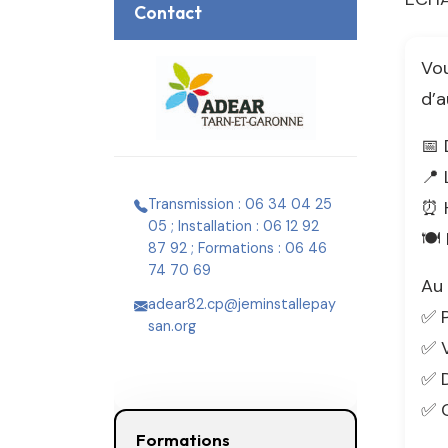
Contact
Vou
d’a
📅 
📍 
Transmission : 06 34 04 25
⏰ H
05 ; Installation : 06 12 92
🍽️
87 92 ; Formations : 06 46
74 70 69
Au
adear82.cp@jeminstallepay
✅ P
san.org
✅ V
✅ D
✅ C
Formations