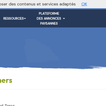
oposer des contenus et services adaptés
OK
Vers le site national
PLATEFORME
RESSOURCES
DES ANNONCES
PAYSANNES
hers
l Terre