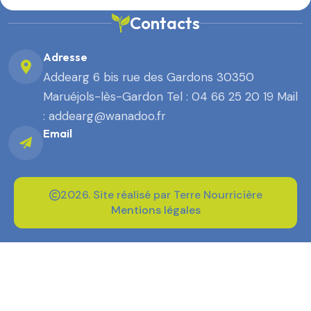
Contacts
Adresse
Addearg 6 bis rue des Gardons 30350
Maruéjols-lès-Gardon Tel : 04 66 25 20 19 Mail
: addearg@wanadoo.fr
Email
2026. Site réalisé par Terre Nourricière
Mentions légales