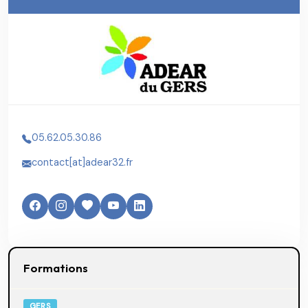
05.62.05.30.86
contact[at]adear32.fr
Formations
GERS