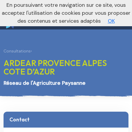
nivo_2026: 1
En poursuivant votre navigation sur ce site, vous
Vers le site national
acceptez l'utilisation de cookies pour vous proposer
des contenus et services adaptés
OK
Consultations
›
ARDEAR PROVENCE ALPES
COTE D’AZUR
Réseau de l'Agriculture Paysanne
Contact