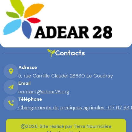
Contacts
Adresse
5, rue Camille Claudel 28630 Le Coudray
Email
contact@adear28.org
Téléphone
Changements de pratiques agricoles : 07 67 63
2026. Site réalisé par Terre Nourricière