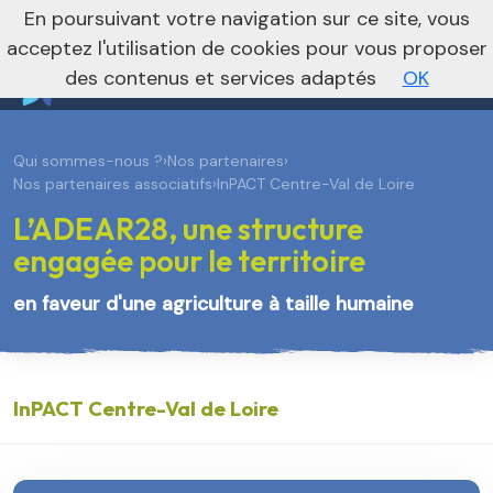
En poursuivant votre navigation sur ce site, vous
Vers le site régional
Vers le site national
acceptez l'utilisation de cookies pour vous proposer
des contenus et services adaptés
OK
Qui sommes-nous ?
›
Nos partenaires
›
Nos partenaires associatifs
›
InPACT Centre-Val de Loire
L’ADEAR28, une structure
engagée pour le territoire
en faveur d'une agriculture à taille humaine
InPACT Centre-Val de Loire