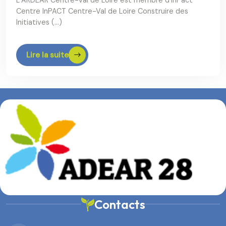
L’ARDEAR Centre-Val de Loire est membre d’InPact
Centre InPACT Centre-Val de Loire Construire des
Initiatives (…)
Lire la suite
Contacts