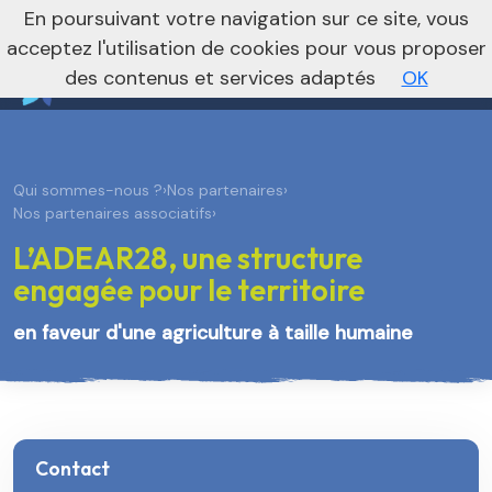
nivo_2026: 1
En poursuivant votre navigation sur ce site, vous
Vers le site régional
Vers le site national
acceptez l'utilisation de cookies pour vous proposer
des contenus et services adaptés
OK
Qui sommes-nous ?
›
Nos partenaires
›
Nos partenaires associatifs
›
L’ADEAR28, une structure
engagée pour le territoire
en faveur d'une agriculture à taille humaine
Contact