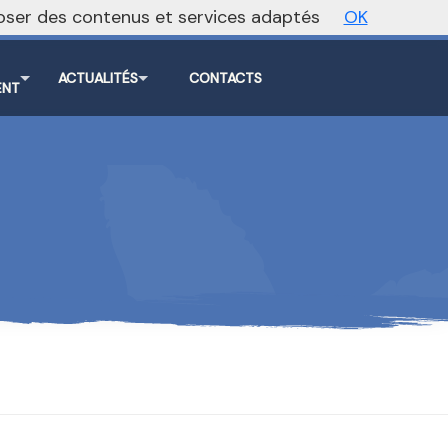
oposer des contenus et services adaptés
OK
Vers le site national
ACTUALITÉS
CONTACTS
ENT