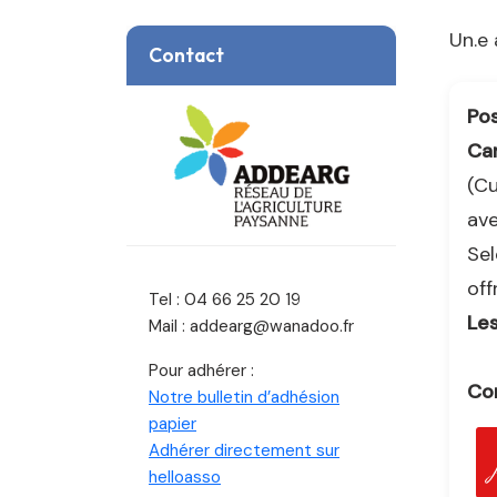
Un.e 
Contact
Pos
Can
(Cu
av
Sel
off
Tel : 04 66 25 20 19
Les
Mail : addearg@wanadoo.fr
Pour adhérer :
Con
Notre bulletin d’adhésion
papier
Adhérer directement sur
helloasso