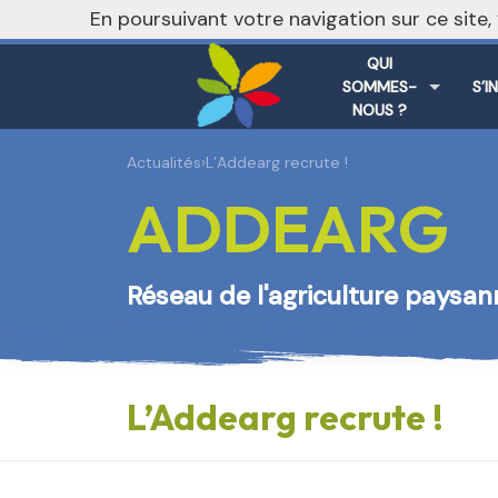
En poursuivant votre navigation sur ce site
QUI
SOMMES-
S’I
NOUS ?
Actualités
›
L’Addearg recrute !
ADDEARG
Réseau de l'agriculture paysa
L’Addearg recrute !