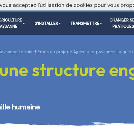
, vous acceptez l'utilisation de cookies pour vous pr
Vers le s
GRICULTURE
CHANGER S
S’INSTALLER
TRANSMETTRE
PAYSANNE
PRATIQUE
 paysanne
›
Les six thèmes du projet d’Agriculture paysanne
›
La quali
une structure e
aille humaine