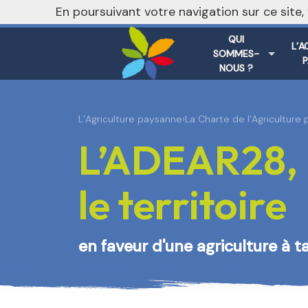
nivo_2026: 1
En poursuivant votre navigation sur ce site
QUI
L’A
SOMMES-
NOUS ?
L’Agriculture paysanne
›
La Charte de l’Agriculture
L’ADEAR28, 
le territoire
en faveur d'une agriculture à t