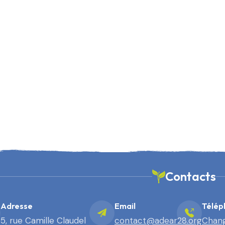
Contacts
Adresse
Email
Télép
5, rue Camille Claudel
contact@adear28.org
Chang