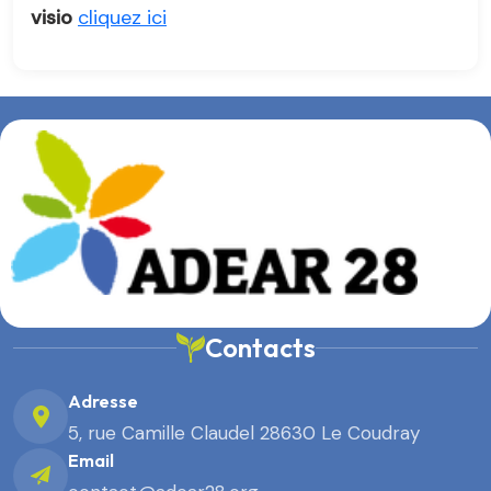
visio
cliquez ici
Contacts
Adresse
5, rue Camille Claudel 28630 Le Coudray
Email