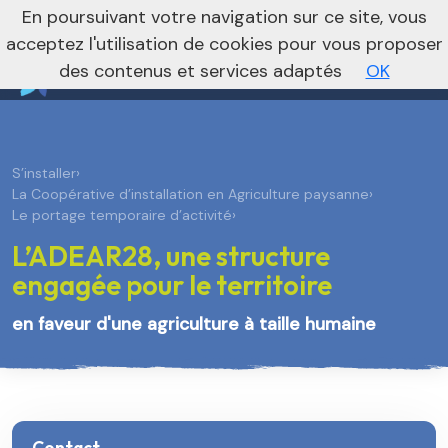
nivo_2026: 1
En poursuivant votre navigation sur ce site, vous
Vers le site régional
Vers le site national
acceptez l'utilisation de cookies pour vous proposer
des contenus et services adaptés
OK
S’installer
›
La Coopérative d’installation en Agriculture paysanne
›
Le portage temporaire d’activité
›
L’ADEAR28, une structure
engagée pour le territoire
en faveur d'une agriculture à taille humaine
Contact