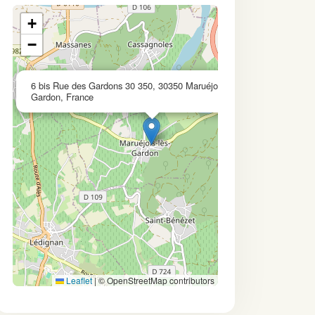
+
−
×
6 bis Rue des Gardons 30 350, 30350 Maruéjols-lès-
Gardon, France
Leaflet
|
© OpenStreetMap contributors