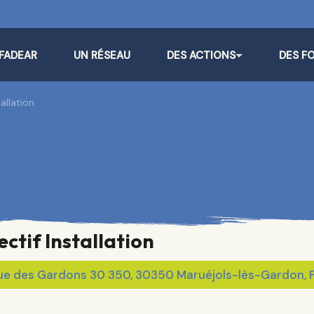
 FADEAR
UN RÉSEAU
DES ACTIONS
DES F
allation
ctif Installation
Rue des Gardons 30 350, 30350 Maruéjols-lès-Gardon, 