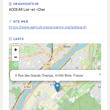
ORGANISATEUR
ADDEAR Loir-et-Cher
SITE WEB
https://www.agriculturepaysanne.org/addear41
CARTE
+
−
×
5 Rue des Grands Champs, 41000 Blois, France