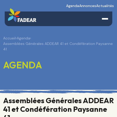
Agenda
Annonces
Actualités
Accueil
›
Agenda
›
Assemblées Générales ADDEAR 41 et Condéfération Paysanne
41
AGENDA
Assemblées Générales ADDEAR
41 et Condéfération Paysanne