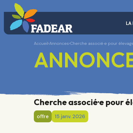
LA
Accueil
›
Annonces
›
Cherche associé·e pour élevage
ANNONC
Cherche associé·e pour é
offre
15 janv. 2026