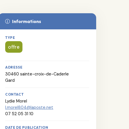
Informations
TYPE
offre
ADRESSE
30460 sainte-croix-de-Caderle
Gard
CONTACT
Lydie Morel
l.morel804@laposte.net
07 52 05 31 10
DATE DE PUBLICATION