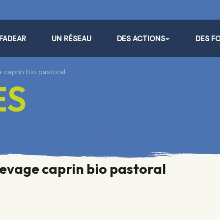
 FADEAR
UN RÉSEAU
DES ACTIONS
DES F
 caprin bio pastoral
ES
levage caprin bio pastoral