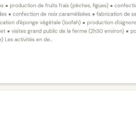
s ● production de fruits frais (pêches, figues) ● confect
es ● confection de noix caramélisées ● fabrication de sa
rication d'éponge végétale (loofah) ● production d'oigno
olet ● visites grand public de la ferme (2h30 environ) ● p
e) Les activités en de…