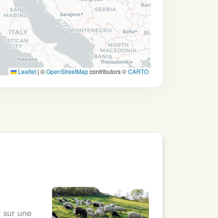
Leaflet
|
©
OpenStreetMap
contributors ©
CARTO
r sur une