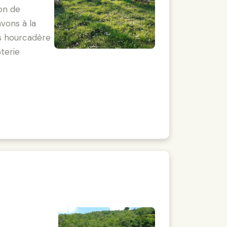
ion de
vons à la
ns hourcadère
oterie