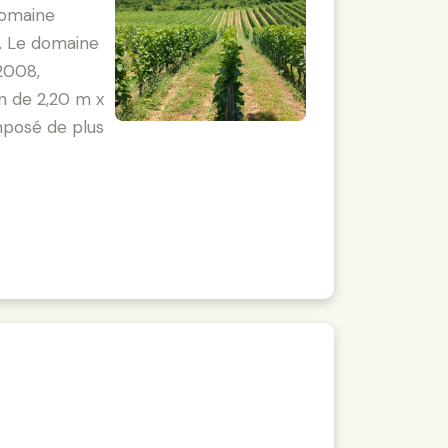
domaine
). Le domaine
2008,
on de 2,20 m x
mposé de plus