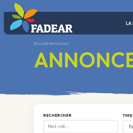
LA
Accueil
›
Annonces
ANNONC
RECHERCHER
TYPE