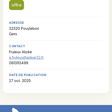
offre
ADRESSE
32320 Pouylebon
Gers
CONTACT
Fruleux Alizée
a.fruleux@adear32.fr
0613113499
DATE DE PUBLICATION
27 oct. 2025