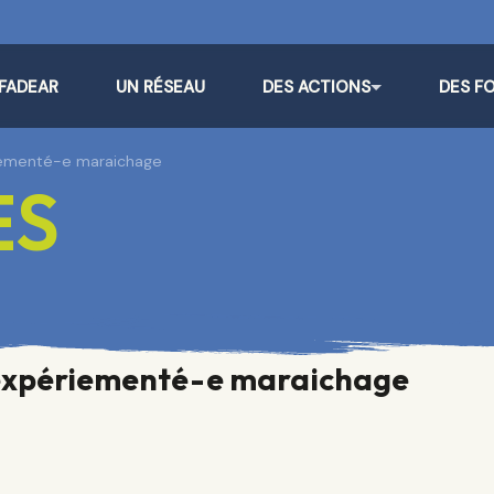
 FADEAR
UN RÉSEAU
DES ACTIONS
DES F
iementé-e maraichage
ES
 expériementé-e maraichage