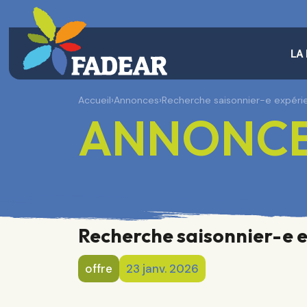
LA
Accueil
›
Annonces
›
Recherche saisonnier-e expér
ANNONC
Recherche saisonnier-e
offre
23 janv. 2026