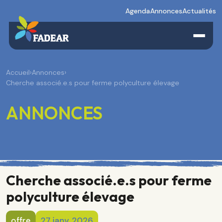
Agenda
Annonces
Actualités
Accueil
›
Annonces
›
Cherche associé.e.s pour ferme polyculture élevage
ANNONCES
Cherche associé.e.s pour ferme
polyculture élevage
offre
27 janv. 2026