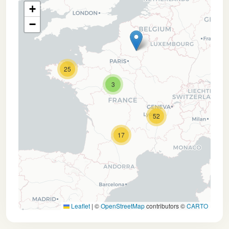
+
−
25
3
52
17
Leaflet
|
©
OpenStreetMap
contributors ©
CARTO