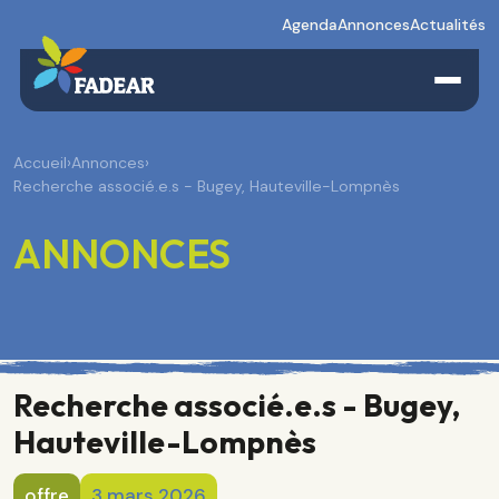
Agenda
Annonces
Actualités
Accueil
›
Annonces
›
Recherche associé.e.s - Bugey, Hauteville-Lompnès
ANNONCES
Recherche associé.e.s - Bugey,
Hauteville-Lompnès
offre
3 mars 2026