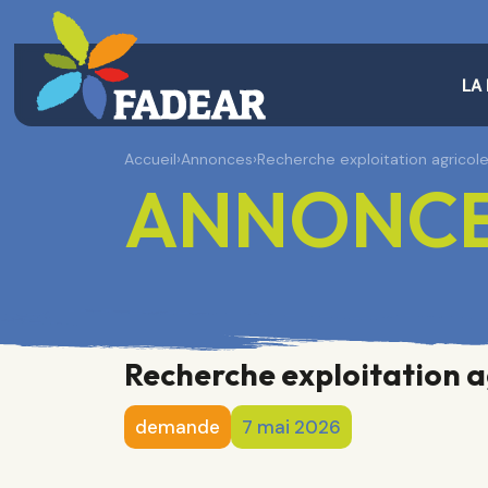
LA
Accueil
›
Annonces
›
Recherche exploitation agricol
ANNONC
Recherche exploitation a
demande
7 mai 2026