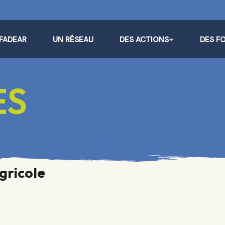
 FADEAR
UN RÉSEAU
DES ACTIONS
DES F
e
ES
gricole