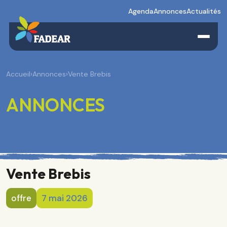
Agenda
Annonces
Actualités
Accueil
›
Annonces
›
Vente Brebis
ANNONCES
Vente Brebis
offre
7 mai 2026