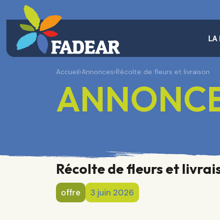
LA
Accueil
›
Annonces
›
Récolte de fleurs et livraison
ANNONC
Récolte de fleurs et livra
offre
3 juin 2026