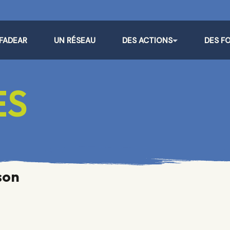
 FADEAR
UN RÉSEAU
DES ACTIONS
DES F
ES
ison