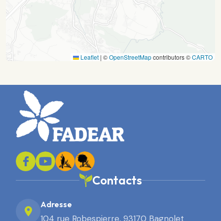
Leaflet
|
©
OpenStreetMap
contributors ©
CARTO
Contacts
Adresse
104 rue Robespierre, 93170 Bagnolet