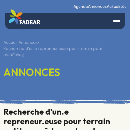
Agenda
Annonces
Actualités
Accueil
›
Annonces
›
Recherche d'un.e repreneur.euse pour terrain petit
maraîchag…
ANNONCES
Recherche d'un.e
repreneur.euse pour terrain