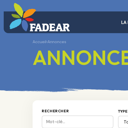
LA
Accueil
›
Annonces
ANNONC
RECHERCHER
TYPE