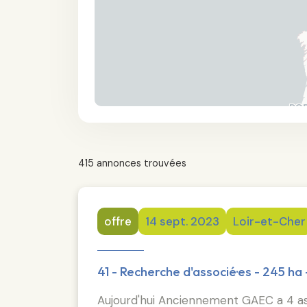
415 annonces trouvées
offre
14 sept. 2023
Loir-et-Cher
41 - Recherche d'associé·es - 245 ha 
Aujourd'hui Anciennement GAEC a 4 assoc