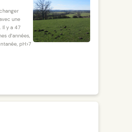
 changer
 avec une
Il y a 47
ines d’années,
pontanée, pH>7