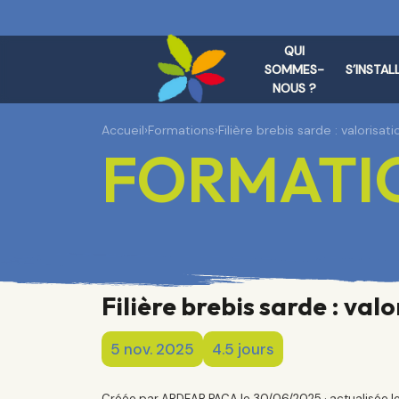
QUI
SOMMES-
S’INSTAL
NOUS ?
Accueil
›
Formations
›
Filière brebis sarde : valorisa
FORMATIO
Filière brebis sarde : val
5 nov. 2025
4.5 jours
Créée par ARDEAR PACA le 30/06/2025 · actualisée l