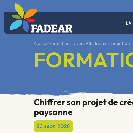
LA
Accueil
›
Formations à venir
›
Chiffrer son projet de
FORMATIO
Chiffrer son projet de cr
paysanne
23 sept. 2026