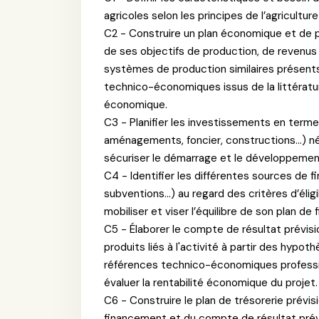
agricoles selon les principes de l’agricultur
C2 - Construire un plan économique et de p
de ses objectifs de production, de revenus
systèmes de production similaires présen
technico-économiques issus de la littératur
économique.
C3 - Planifier les investissements en term
aménagements, foncier, constructions…) néc
sécuriser le démarrage et le développement 
C4 - Identifier les différentes sources de 
subventions...) au regard des critères d’élig
mobiliser et viser l’équilibre de son plan de
C5 - Élaborer le compte de résultat prévisio
produits liés à l'activité à partir des hypo
références technico-économiques profession
évaluer la rentabilité économique du projet.
C6 - Construire le plan de trésorerie prévisi
financement et du compte de résultat prévisi