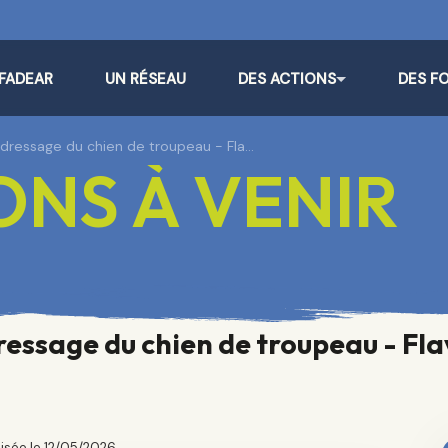
 FADEAR
UN RÉSEAU
DES ACTIONS
DES F
t dressage du chien de troupeau - Fla…
NS À VENIR
dressage du chien de troupeau - Fl
lisée le 12/05/2026