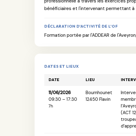
professionnelle à travers les exercices pro
bénéficiaires et l'intervenant permettant 
DÉCLARATION D'ACTIVITÉ DE L'OF
Formation portée par l'ADDEAR de l'Aveyron,
DATES ET LIEUX
DATE
LIEU
INTER
11/06/2026
Bournhounet
Interve
09:30 – 17:30
12450 Flavin
membre
l’Aveyr
7h
(ACT 12
troupea
d’appre