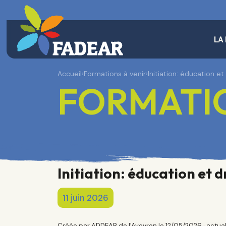
LA
Accueil
›
Formations à venir
›
Initiation: éducation e
FORMATIO
Initiation: éducation et 
11 juin 2026
Créée par ADDEAR de l'Aveyron le 12/05/2026 · actua