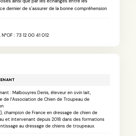
posés ainsi que par les échanges entre les
à ce dernier de s'assurer de la bonne compréhension
 N°OF : 73 12 00 41 012
VENANT
nant : Malbouyres Denis, éleveur en ovin lait,
 de l’Association de Chien de Troupeau de
on
), champion de France en dressage de chien de
u et intervenant depuis 2018 dans des formations
ntissage au dressage de chiens de troupeaux.