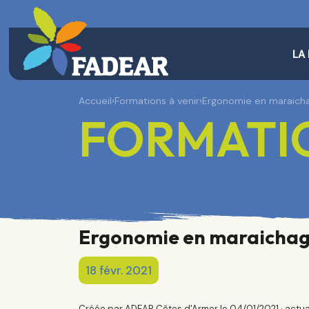
LA
Accueil
›
Formations à venir
›
Ergonomie en maraich
FORMATIO
Ergonomie en maraicha
18 févr. 2021
Créée par ADEAR Côtes d'Armor le 04/01/2021 · actua