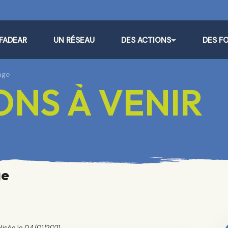
 FADEAR
UN RÉSEAU
DES ACTIONS
DES F
age
NS À VENIR
ge
lisée le 04/01/2021