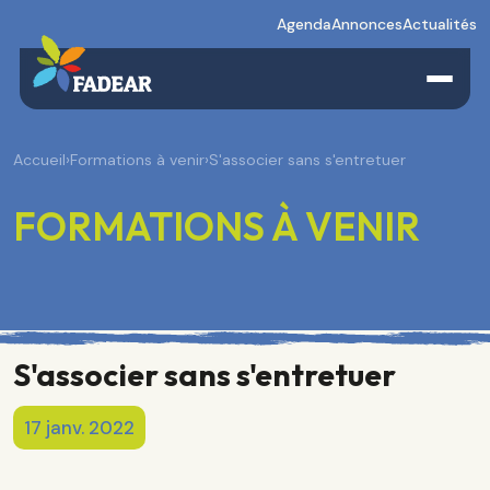
Agenda
Annonces
Actualités
Accueil
›
Formations à venir
›
S'associer sans s'entretuer
FORMATIONS À VENIR
S'associer sans s'entretuer
17 janv. 2022