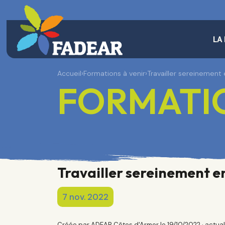
LA
Accueil
›
Formations à venir
›
Travailler sereinement 
FORMATIO
Travailler sereinement en
7 nov. 2022
Créée par ADEAR Côtes d'Armor le 19/10/2022 · actual