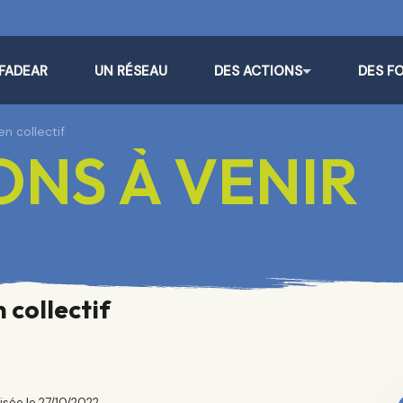
 FADEAR
UN RÉSEAU
DES ACTIONS
DES F
en collectif
NS À VENIR
 collectif
isée le 27/10/2022