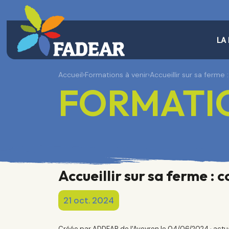
LA
Accueil
›
Formations à venir
›
Accueillir sur sa ferme
FORMATIO
Accueillir sur sa ferme :
21 oct. 2024
Créée par ADDEAR de l'Aveyron le 04/06/2024 · actu