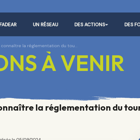
 FADEAR
UN RÉSEAU
DES ACTIONS
DES F
 : connaître la réglementation du tou…
NS À VENIR
 connaître la réglementation du tou
alisée le 05/09/2024