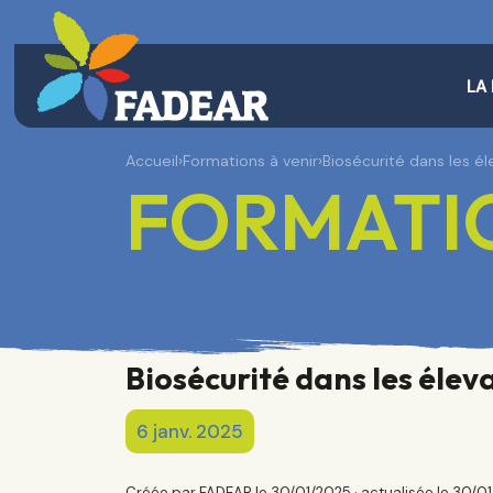
LA
Accueil
›
Formations à venir
›
Biosécurité dans les é
FORMATIO
Biosécurité dans les élev
6 janv. 2025
Créée par FADEAR le 30/01/2025 · actualisée le 30/0