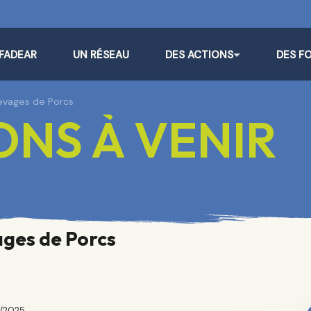
 FADEAR
UN RÉSEAU
DES ACTIONS
DES F
levages de Porcs
NS À VENIR
ages de Porcs
1/2025