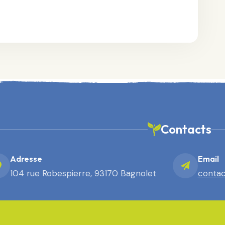
Contacts
Adresse
Email
104 rue Robespierre, 93170 Bagnolet
contac