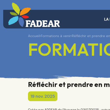
LA
Accueil
›
Formations à venir
›
Réfléchir et prendre e
FORMATIO
Réfléchir et prendre en m
19 nov. 2025
Créée par ADDEAR de l'Aveyron le 03/07/2025 · actua