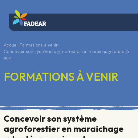
Accueil
›
Formations à venir
›
Concevoir son système agroforestier en maraichage adapté
aux…
FORMATIONS À VENIR
Concevoir son système
agroforestier en maraichage